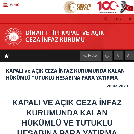
Menü
ENG
TR
DİNAR T TİPİ KAPALI VE AÇIK CEZA İNFAZ
DİNAR T TİPİ KAPALI VE AÇIK
CEZA İNFAZ KURUMU
KURUMU
A-
A+
Paylaş
ANASAYFA
KURUMUMUZ
KAPALI ve AÇIK CEZA İNFAZ KURUMUNDA KALAN
HÜKÜMLÜ TUTUKLU HESABINA PARA YATIRMA
EMANET EŞYA İŞLEMLERİ
28.02.2023
H/T HESABINA PARA YATIRMA
S.SORULAN SORULAR
KAPALI VE AÇIK CEZA İNFAZ
FOTOĞRAF GALERİSİ
KURUMUNDA KALAN
BİRİMLERİMİZ
HÜKÜMLÜ VE TUTUKLU
İŞYURTLARI
HESABINA PARA YATIRMA
FIRIN ATÖLYESİ