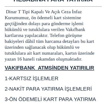
ÇEREZ ATÖLYESİ
Dinar T Tipi Kapalı Ve Açık Ceza İnfaz
TARIM İŞKOLU
Kurumumuz, ön ödemeli kart sistemine
TESKTİL İŞKOLU
geçtiğinden dolayı para gönderme işlemi
EĞİTİM SERVİSİ
hükümlü ve tutuklulara verilen Vakıfbank
PİSİKO-SOSYAL SERVİSİ
kartlarına yapılacaktır. Telefon görüşme
SAĞLIK SERVİSİ
bakiyeleri dâhil tüm harcama detayları bu kart
GÖRÜŞ PROGRAMLARI
üzerinden sağlanacak olup hükümlü ve
tutuklulara ait kart numaraları, kartın üzerinde
KAPALI VE AÇIK ZİYARET GÜNLERİ
yazan 16 haneli rakamdan oluşmaktadır.
TELEFON GÖRÜŞ GÜNLERİ
VAKIFBANK ATMSİNDEN YATIRILIR
GÖRÜNTÜLÜ GÖRÜŞME
İLETİŞİM
1-KARTSIZ İŞLEMLER
2-NAKİT PARA YATIRMA İŞLEMLERİ
3-ÖN ÖDEMELİ KART PARA YATIRMA