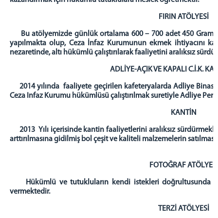
kazandırmak için hükümlü tutuklulara meslek öğretmektir.
ÇEREZ ATÖLYESİ
FIRIN ATÖLYESİ
TARIM İŞKOLU
Bu atölyemizde günlük ortalama 600 – 700 adet 450 Gram ve
TESKTİL İŞKOLU
yapılmakta olup, Ceza İnfaz Kurumunun ekmek ihtiyacını karş
EĞİTİM SERVİSİ
nezaretinde, altı hükümlü çalıştırılarak faaliyetini aralıksız sürd
PİSİKO-SOSYAL SERVİSİ
ADLİYE-AÇIK VE KAPALI C.İ.K. K
SAĞLIK SERVİSİ
2014 yılında faaliyete geçirilen kafeteryalarda Adliye Binası i
GÖRÜŞ PROGRAMLARI
Ceza Infaz Kurumu hükümlüsü çalıştırılmak suretiyle Adliye Perso
KAPALI VE AÇIK ZİYARET GÜNLERİ
KANTİN
TELEFON GÖRÜŞ GÜNLERİ
2013 Yılı içerisinde kantin faaliyetlerini aralıksız sürdürmekle
GÖRÜNTÜLÜ GÖRÜŞME
arttırılmasına gidilmiş bol çeşit ve kaliteli malzemelerin satılması 
İLETİŞİM
FOTOĞRAF ATÖLYES
Hükümlü ve tutukluların kendi istekleri doğrultusunda ceza
vermektedir.
TERZİ ATÖLYESİ