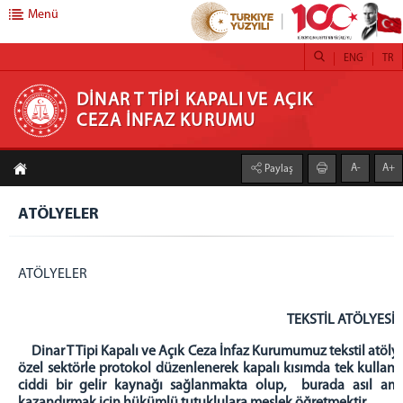
Menü
ENG
TR
DİNAR T TİPİ KAPALI VE AÇIK CEZA İNFAZ
DİNAR T TİPİ KAPALI VE AÇIK
CEZA İNFAZ KURUMU
KURUMU
A-
A+
Paylaş
ANASAYFA
KURUMUMUZ
ATÖLYELER
EMANET EŞYA İŞLEMLERİ
H/T HESABINA PARA YATIRMA
ATÖLYELER
S.SORULAN SORULAR
FOTOĞRAF GALERİSİ
TEKSTİL ATÖLYESİ
BİRİMLERİMİZ
Dinar T Tipi Kapalı ve Açık Ceza İnfaz Kurumumuz tekstil atölyesi
özel sektörle protokol düzenlenerek kapalı kısımda tek kullanım
İŞYURTLARI
ciddi bir gelir kaynağı sağlanmakta olup, burada asıl amaç 
FIRIN ATÖLYESİ