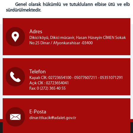
Genel olarak hükümlü ve tutukluların elbise ütü ve elbise s
sürdürülmektedir.
Adres
Dikici köyü, Dikici mücavir, Hasan Hüseyin CİMEN Sokak
No:25 Dinar / Afyonkarahisar -03400
Telefon
Kapalı CİK: 02723654100 - 05077607211 - 05351071291
Açık CİK : 02723654041
Fax: 0 (272) 365 40 55
E-Posta
dinar.ttkacik
adalet.gov.tr